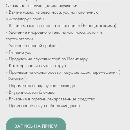
Оказывает следующие манипуляции:
- Взятие мазка из зева, носа, уха на патогенную
микрофлору+ грибы
- Взятие мазка из носа на эозинофилы (Риноцитограмма)
- Удаление инородного тела из уха, носа, рото - и
гортаноглотки
- Удаление серной пробки
- Гигиена уха
- Продувание слуховых труб по Политцеру
- Катетеризация слуховых труб
- Промывание околоносовых пазус методом перемешения (
"Кукушка")
- Парамеатальная/заушная блокада
- Внутриносовая блокада
- Вливание в гортань лекарственные средства
- Промывание лакун небных миндалин
ЗАПИСЬ НА ПРИЕМ