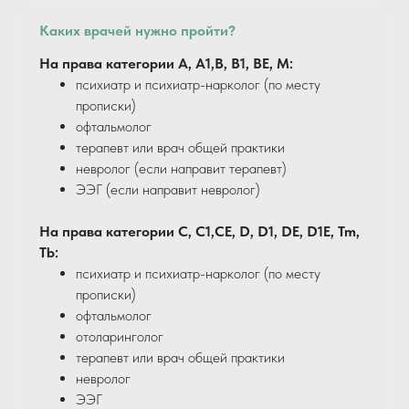
Каких врачей нужно пройти?
На права категории А, А1,В, В1, ВЕ, М:
психиатр и психиатр-нарколог (по месту
прописки)
офтальмолог
терапевт или врач общей практики
невролог (если направит терапевт)
ЭЭГ (если направит невролог)
На права категории С, С1,СЕ, D, D1, DЕ, D1E, Tm,
Tb:
психиатр и психиатр-нарколог (по месту
прописки)
офтальмолог
отоларинголог
терапевт или врач общей практики
невролог
ЭЭГ