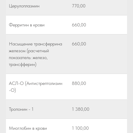
Церулоплазмин
770,00
Ферритин в крови
660,00
Насыщение трансферрина
660,00
железом (расчетный
показатель: железо,
трансфферин)
АСЛ-О (Антистрептолизин
880,00
-О)
Тропонин - 1
1 380,00
Миоглобин в крови
1 100,00