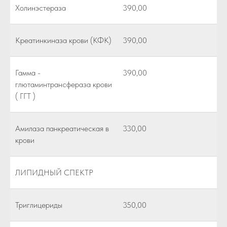
Холинэстераза
390,00
Креатинкиназа крови (КФК)
390,00
Гамма -
390,00
глютаминтрансфераза крови
( ГГТ )
Амилаза панкреатическая в
330,00
крови
ЛИПИДНЫЙ СПЕКТР
Триглицериды
350,00