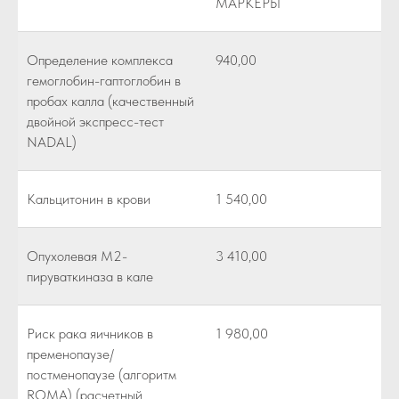
МАРКЕРЫ
Определение комплекса
940,00
гемоглобин-гаптоглобин в
пробах калла (качественный
двойной экспресс-тест
NADAL)
Кальцитонин в крови
1 540,00
Опухолевая М2-
3 410,00
пируваткиназа в кале
Риск рака яичников в
1 980,00
пременопаузе/
постменопаузе (алгоритм
ROMA) (расчетный