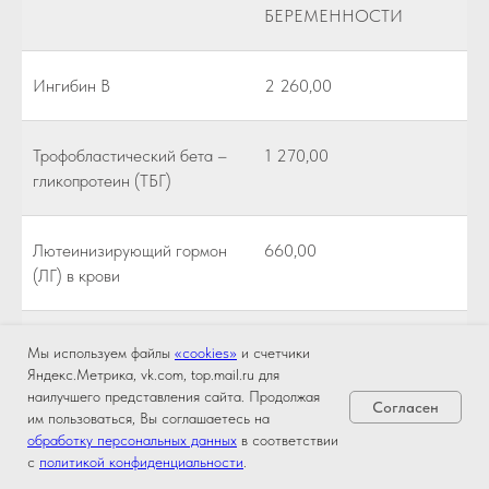
БЕРЕМЕННОСТИ
Ингибин В
2 260,00
Трофобластический бета –
1 270,00
гликопротеин (ТБГ)
Лютеинизирующий гормон
660,00
(ЛГ) в крови
Фолликулостимулирующий
660,00
Мы используем файлы
«cookies»
и счетчики
гормон (ФСГ) в крови
Яндекс.Метрика, vk.com, top.mail.ru для
наилучшего представления сайта. Продолжая
Согласен
им пользоваться, Вы соглашаетесь на
Пролактин (определение
660,00
обработку персональных данных
в соответствии
с
политикой конфиденциальности
.
макропролактина при