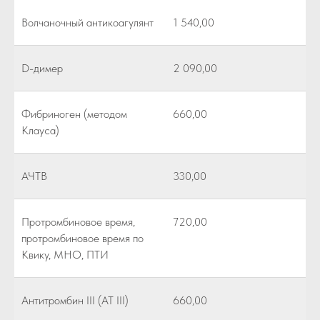
Волчаночный антикоагулянт
1 540,00
D-димер
2 090,00
Фибриноген (методом
660,00
Клауса)
АЧТВ
330,00
Протромбиновое время,
720,00
протромбиновое время по
Квику, МНО, ПТИ
Антитромбин III (АТ III)
660,00